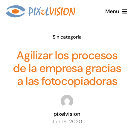
Saltar
Menu
al
contenido
Inicio
Sin categoría
PixelVision
Agilizar los procesos
Por qué Elegirnos
de la empresa gracias
a las fotocopiadoras
Equipos
Contacta
pixelvision
Blog
Jun 16, 2020