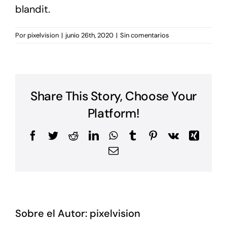
blandit.
Por
pixelvision
|
junio 26th, 2020
|
Sin comentarios
Share This Story, Choose Your
Platform!
Facebook
Twitter
Reddit
LinkedIn
WhatsApp
Tumblr
Pinterest
Vk
Xing
Correo
electrónico
Sobre el Autor:
pixelvision