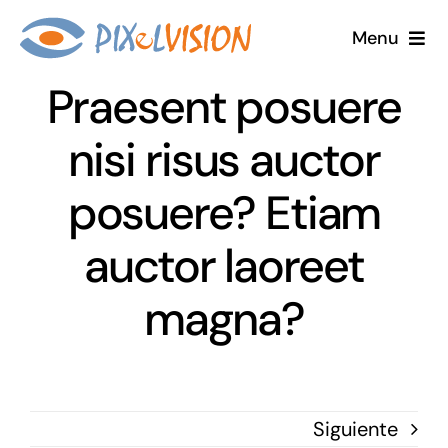
Saltar
Menu
al
contenido
Praesent posuere
Inicio
nisi risus auctor
PixelVision
posuere? Etiam
Por qué Elegirnos
auctor laoreet
Equipos
magna?
Contacta
Blog
Siguiente