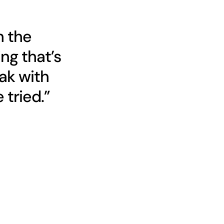
h the
ng that’s
ak with
 tried.”