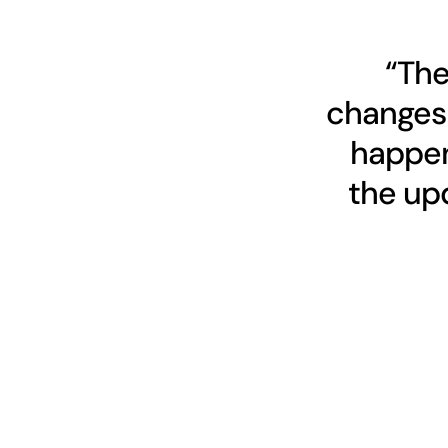
“The
changes 
happen
the upd