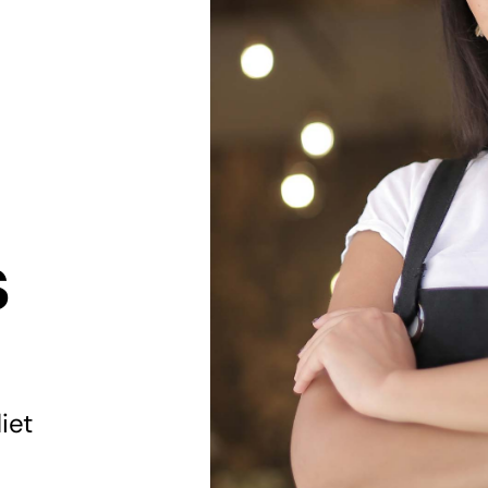
s
iet