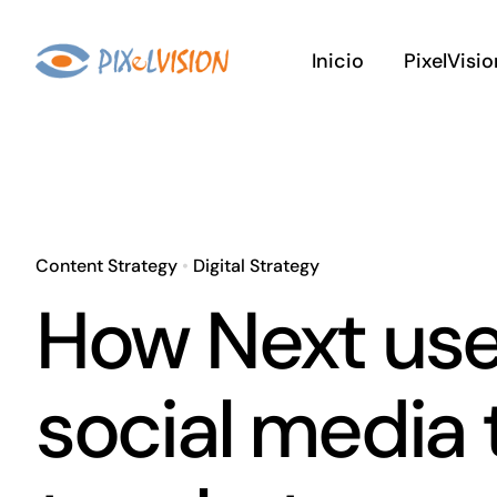
Saltar
al
Inicio
PixelVisio
contenido
Content Strategy
•
Digital Strategy
How Next us
social media 